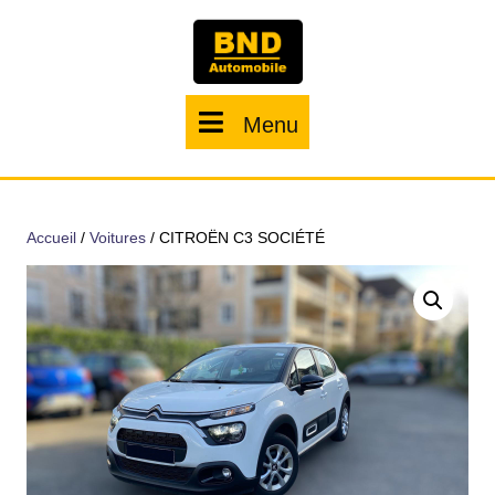
Menu
Accueil
/
Voitures
/ CITROËN C3 SOCIÉTÉ